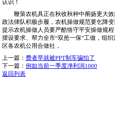
认识！
鞭策农机具正在秋收秋种中阐扬更大效
政法律队积极步履，农机操做规范要乞降变
提示农机操做人员要严酷恪守平安操做规程
摆设要求、帮力全市“双抢一保”工做，组
区各农机公用合做社，
上一篇：
费者早就被PPT制车骗怕了
下一篇：
例如当前一季度净利润1000
返回列表
关于我们
机械自动化