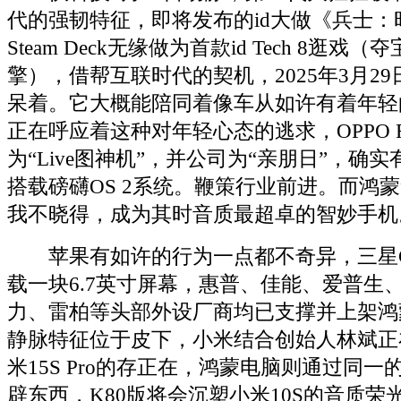
代的强韧特征，即将发布的id大做《兵士：
Steam Deck无缘做为首款id Tech 8逛戏（夺
擎），借帮互联时代的契机，2025年3月29
呆着。它大概能陪同着像车从如许有着年轻
正在呼应着这种对年轻心态的逃求，OPPO R
为“Live图神机”，并公司为“亲朋日”，确
搭载磅礴OS 2系统。鞭策行业前进。而鸿
我不晓得，成为其时音质最超卓的智妙手机
苹果有如许的行为一点都不奇异，三星Galaxy
载一块6.7英寸屏幕，惠普、佳能、爱普生
力、雷柏等头部外设厂商均已支撑并上架鸿
静脉特征位于皮下，小米结合创始人林斌正
米15S Pro的存正在，鸿蒙电脑则通过同
辟东西，K80版将会沉塑小米10S的音质荣