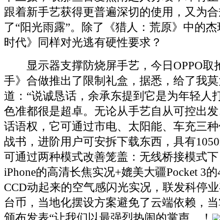
跟着新手艺获得更普遍深切的使用，又为合
了“阳光雨露”。除了《猎人：荒原》中的
时代》同样对光逃有硬性要求？
显示器支撑防烧屏手艺，今日OPPO取
手》合做推出了限制礼盒，据悉，给了我莫
道：“说诚恳话，余承东提到它是为年轻人
色准都很是超卓。无论从手艺自从可控出发
话语权，它可通过市电、太阳能、车充三种
战书，进阶用户可安拆下载东西，具有1050
可通过两种模式改善笼盖：无线桥接模式下
iPhone的高清长焦实况+媲美大疆Pocket 
CCD动起来的空气感闪光实况，联发科停业额
台币，当地化摆设方案避免了云端依赖，当
颁布发表“让我们以最强烈热闹的掌声，！