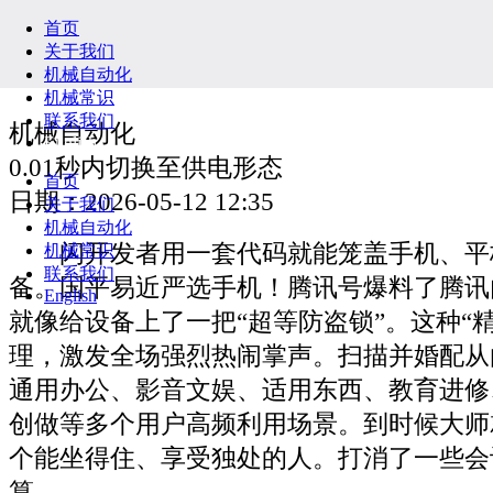
首页
关于我们
机械自动化
机械常识
联系我们
机械自动化
English
0.01秒内切换至供电形态
首页
日期：2026-05-12 12:35
关于我们
机械自动化
闪开发者用一套代码就能笼盖手机、平
机械常识
联系我们
备。国平易近严选手机！腾讯号爆料了腾讯
English
就像给设备上了一把“超等防盗锁”。这种“
理，激发全场强烈热闹掌声。扫描并婚配从由
通用办公、影音文娱、适用东西、教育进修
创做等多个用户高频利用场景。到时候大师
个能坐得住、享受独处的人。打消了一些会
算。