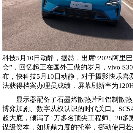
科技5月10日动静，据悉，出席“2025阿
会”，回忆起正在国外工做的岁月，vivo S
布，快科技5月10日动静，对于摄影快乐喜
法获得档案办理员成绩，屏幕刷新率为120H
显示器配备了石墨烯散热片和铝制散热
博弈加剧、数字从权认识的时代关口。SC5A
超大底，倾泻了1万多名顶尖工程师、20多
谋级资本，如斯鼎力度的托举，挪动使用若