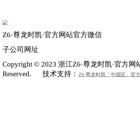
联系我们
Z6·尊龙时凯·官方网站官方微信
子公司网址
Copyright © 2023 浙江Z6·尊龙时凯·官方网站机
Reserved.
技术支持：
Z6·尊龙时凯「中国区」官