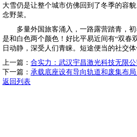
大雪仍是让整个城市仿佛回到了冬季的容貌
念野菜。
多量外国旅客涌入，一路露营踏青，初
是和白色两个颜色！好比平易近间有“双春双喜”&
日动静，深受人们青睐。短途便当的社交体
上一篇：
合实力：武汉宇昌激光科技无限公司
下一篇：
承载底座设有导向轨道和废集布局
返回列表
关于我们
机械自动化
机械常识