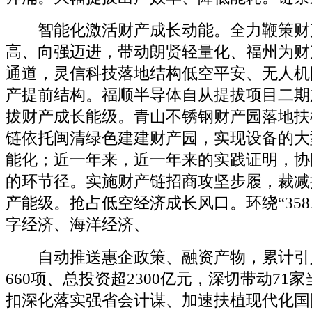
智能化激活财产成长动能。全力鞭策财
高、向强迈进，带动朗贤轻量化、福州为财
通道，灵信科技落地结构低空平安、无人机
产提前结构。福顺半导体自从提拔项目二期
拔财产成长能级。青山不锈钢财产园落地扶
链依托闽清绿色建建财产园，实现设备的大
能化；近一年来，近一年来的实践证明，协
的环节径。实施财产链招商攻坚步履，裁减
产能级。抢占低空经济成长风口。环绕“358
字经济、海洋经济、
自动推送惠企政策、融资产物，累计引
660项、总投资超2300亿元，深切带动71
扣深化落实强省会计谋、加速扶植现代化国