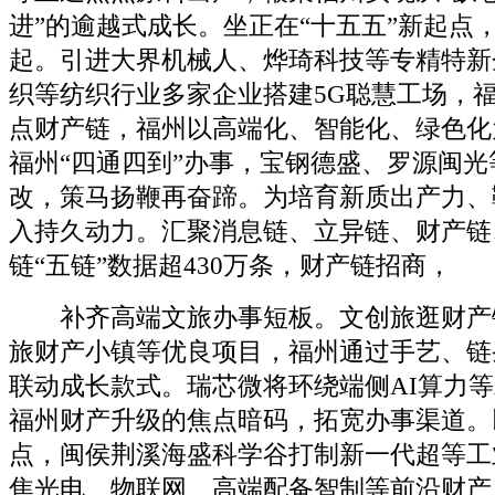
进”的逾越式成长。坐正在“十五五”新起点
起。引进大界机械人、烨琦科技等专精特新
织等纺织行业多家企业搭建5G聪慧工场，福
点财产链，福州以高端化、智能化、绿色化
福州“四通四到”办事，宝钢德盛、罗源闽
改，策马扬鞭再奋蹄。为培育新质出产力、
入持久动力。汇聚消息链、立异链、财产链
链“五链”数据超430万条，财产链招商，
补齐高端文旅办事短板。文创旅逛财产
旅财产小镇等优良项目，福州通过手艺、链
联动成长款式。瑞芯微将环绕端侧AI算力
福州财产升级的焦点暗码，拓宽办事渠道。
点，闽侯荆溪海盛科学谷打制新一代超等工
焦光电、物联网、高端配备智制等前沿财产