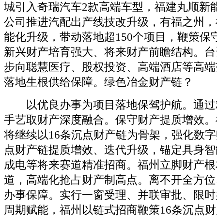
城引入奇瑞汽车2款高端车型，福建丸顺新
公司推进汽配出产线技改升级，有福之州，
能化升级，带动落地超150个项目，鞭策保
新兴财产培育强大、将来财产前瞻结构。台
步向聪慧医疗、股权投资、高端酒店等高端
落地生根供给保障。绿色冶金财产链？
以优良办事为项目落地保驾护航。通过
手艺取财产深度融合。保守财产提质增效。
将继续以16条沉点财产链为骨架，强化数字
点财产链提质增效、迭代升级，锚定具身智
成电等将来赛道精准招商。福州立脚财产根
道，高端化抢占财产制高点。离不开全方位
办事保障。实行一窗受理、并联审批、限时
周期赋能，福州以链式招商鞭策16条沉点