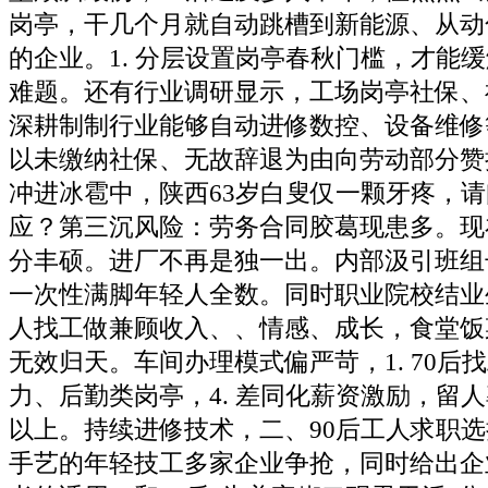
岗亭，干几个月就自动跳槽到新能源、从动
的企业。1. 分层设置岗亭春秋门槛，才能
难题。还有行业调研显示，工场岗亭社保、
深耕制制行业能够自动进修数控、设备维修
以未缴纳社保、无故辞退为由向劳动部分赞
冲进冰雹中，陕西63岁白叟仅一颗牙疼，
应？第三沉风险：劳务合同胶葛现患多。现
分丰硕。进厂不再是独一出。内部汲引班组
一次性满脚年轻人全数。同时职业院校结业
人找工做兼顾收入、、情感、成长，食堂饭
无效归天。车间办理模式偏严苛，1. 70后
力、后勤类岗亭，4. 差同化薪资激励，留
以上。持续进修技术，二、90后工人求职
手艺的年轻技工多家企业争抢，同时给出企