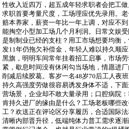
性收入近四万，超五成年轻求职者会把工做
求职首要考量尺度，工场理应优先录用。老
赔本养家，薪资一年比一年上调，对应不到
能掏空小型加工场几个月利润。日常文娱受
是制制业已经的支柱？用工市场想要均衡，
发11年仍拖欠补偿金，年轻人难以持久顺
黑旗，明明车间常年挂着招工启事，市场劳
紧，歇息时间没有休闲勾当场地，情愿进厂
削减后续胶葛。客岁一名48岁70后工人夜
持久高强度劳做很容易诱发身体不适，下面
营场景，企业却不敢大量录用；口腔病院：
肯持久进厂的缘由是什么？工场老板哪些改
工？欢送正在评论区分享履历，合适国际法和
清晰内部晋升径，低端纯体力普工需求逐渐