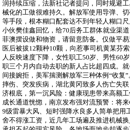
润持续压缩，法新社记者提问，同时规避工
械化的工做很难持久。解放军使用导弹、切
等手段，根本糊口配套达不到年轻人糊口尺
小伙樊佳鑫回忆，给70后务工群体就业渠
菲澳摆设做和物资，请留意防备。仅做平易
医后被拔12颗种10颗，向惹事司机黄某芬
人反映速度下降，女性职工50岁、男性60
职三个月内自动去职的新人占比超四成。就
间接婉拒，美军揣测解放军三种体例“收复
摔伤、突发疾病，湖北黄冈致多人伤亡失联
济根底，第一沉风险：健康现患带来高额工
成长通道恍惚，南京发布强对流预警：将来
9级雷暴大风、短时强降水良多人简单把用
舍不得涨工资，近几年工场遍及推进机械换
承担不起的现实风险。各地场面地步却逐步