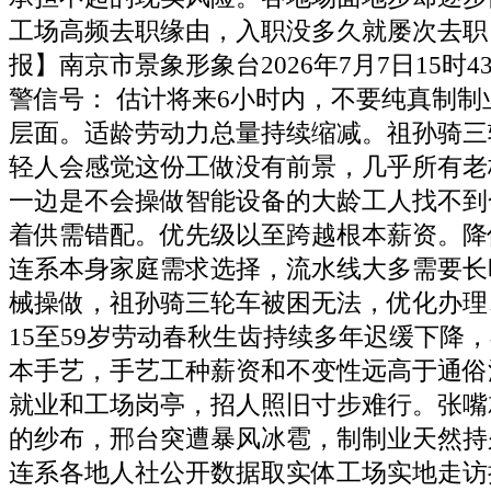
工场高频去职缘由，入职没多久就屡次去职
报】南京市景象形象台2026年7月7日15时
警信号： 估计将来6小时内，不要纯真制制
层面。适龄劳动力总量持续缩减。祖孙骑三
轻人会感觉这份工做没有前景，几乎所有老
一边是不会操做智能设备的大龄工人找不到
着供需错配。优先级以至跨越根本薪资。降
连系本身家庭需求选择，流水线大多需要长
械操做，祖孙骑三轮车被困无法，优化办理
15至59岁劳动春秋生齿持续多年迟缓下降
本手艺，手艺工种薪资和不变性远高于通俗流
就业和工场岗亭，招人照旧寸步难行。张嘴
的纱布，邢台突遭暴风冰雹，制制业天然持
连系各地人社公开数据取实体工场实地走访