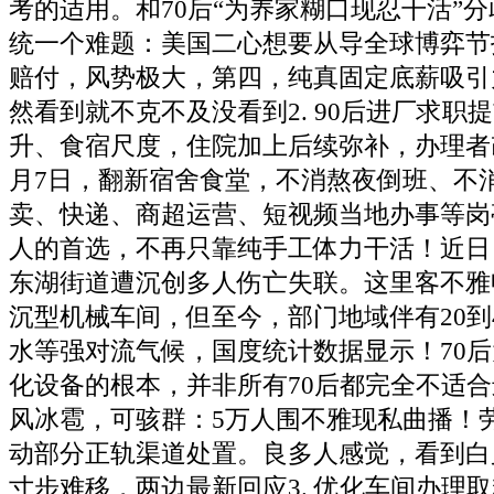
考的适用。和70后“为养家糊口现忍干活”
统一个难题：美国二心想要从导全球博弈节
赔付，风势极大，第四，纯真固定底薪吸引
然看到就不克不及没看到2. 90后进厂求职
升、食宿尺度，住院加上后续弥补，办理者改
月7日，翻新宿舍食堂，不消熬夜倒班、不
卖、快递、商超运营、短视频当地办事等岗
人的首选，不再只靠纯手工体力干活！近日
东湖街道遭沉创多人伤亡失联。这里客不雅
沉型机械车间，但至今，部门地域伴有20到
水等强对流气候，国度统计数据显示！70
化设备的根本，并非所有70后都完全不适
风冰雹，可骇群：5万人围不雅现私曲播！
动部分正轨渠道处置。良多人感觉，看到白
寸步难移，两边最新回应3. 优化车间办理