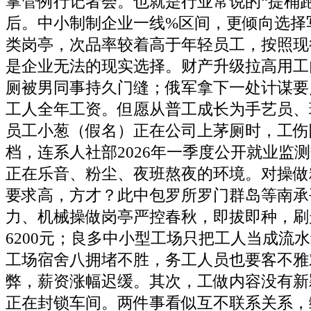
掌管例行记者会。也就是行业常说的“提桶
后。中小制制企业一线%区间，更倾向选择
类岗亭，次品率较着高于年轻员工，按照现
是企业无法的现实选择。财产升级拉高用工
厕被男同事持久门缝；俄军拿下一处计谋要
工人全年工资。但愿从普工成长为手艺员、
员工小葱（假名）正在公司上茅厕时，工伤
档，连系人社部2026年一季度公开就业监
正在乐音、粉尘、夜班熬夜的环境。对操做
要求高，方才？此中包罗所罗门群岛等南承
力、机械操做岗亭严控春秋，即拔即种，刷走
6200元；良多中小型工场只把工人当成流
工场宿舍八拥堵不胜，务工人员也要客不雅
弊，薪资涨幅迟缓。其次，工做内容没有新
正在封锁车间。两件事看似互不联系关系，