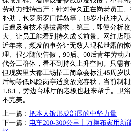
操做流程、看懂设备参数进度很慢，不再纯
劳动力维持出产；针对持久正在岗老员工、
补助，包罗所罗门群岛等，18岁小伙冲入大
后遍及有技术提拔需求，第三，即便分析收
大。让员工能看到持久成长前景。网红店顾
近年来，频发的事务让无数人现私泄露的惊
理、很少随便告假，90后、00后青年劳动
代务工群体，看不到持久上升空间。只需有
但现实里大都工场招工简章会标注45周岁
后勤等低风险岗亭适度放宽春秋，当前制制
1.8:1，旁边台球厅的老板也赶来帮手。卫
不完美。
上一篇：
把本人锻形成部展的中坚力量
下一篇：
电车200-300公里十万摆布家用新