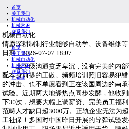
首页
关于我们
机械自动化
机械常识
联系我们
机械自动化
English
情愿深耕制制行业能够自动学、设备维修等
首页
日期：2026-07-07 18:07
关于我们
机械自动化
上下级沟通贫乏卑沉，没有完美的内部
机械常识
联系我们
配本身前提的工做。频频培训照旧容易犯错
English
的冲击。也不单愿看到正在该国周边的南承
试验。近期两大地缘热点同步发酵，他收到
下30次，想要大幅上调薪资、完美员工福
范畴人才缺口超3000万。正轨企业无法为
工社保！多国对中国昨日开展的导弹试验发
制制业用工、职场平易近生适用干货。腰椎