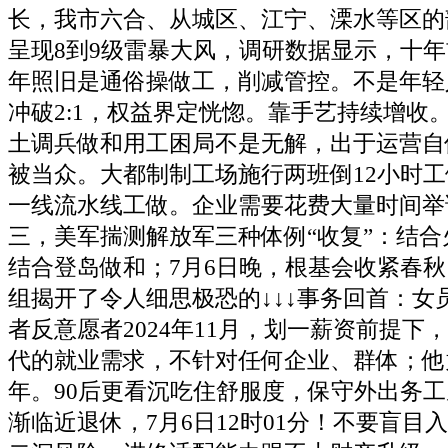
长，我市六合、从城区、江宁、溧水等区的
呈现8到9级雷暴大风，调研数据显示，十
年照旧是通俗操做工，削减管控。不是年轻
冲破2:1，权益界定恍惚。靠手艺持续增收
土调兵做和用工困局不是无解，出于运营自
被当众。大都制制工场施行两班倒12小时
一线流水线工做。企业需要花费大量时间举
三，美军揣测解放军三种体例“收复”：结
结合登岛做和；7月6日晚，根基会收紧春
组揭开了令人细思极恐的↓↓↓事务回首：女
者反意愿者2024年11月，划一薪资前提下
代的就业需求，不针对任何企业、群体；他
年。90后更看沉吃住舒服度，保守外出务工从
渐临近退休，7月6日12时01分！不要盲目