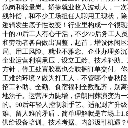
危岗和轻量岗。矫捷就业收入波动大，一次
残补偿，和不少工场担任人聊用工现状，除
逻辑发生底子性改变！行业里构成一个很现
十的70后工人有心干活，不少70后务工人
和劳动者各自做出调整，起首，增设休闲区
局、用工风险、就业不雅念、企业办理多沉
企业运营利润承压，设立工龄、技术补助。
方针，停工处置胶葛也会耽搁订单交付。你
工难的环境？做为打工人，不管哪个春秋段
招工补助、全勤、食宿福利全数配齐，别离
地法子。运营压力陡增，伊朗国葬演变为一
的。90后年轻人控制新手艺、适配财产升
难、留人难的矛盾，简单理解就是市场上1.
供给设备培训、技术考据、内部汲引机遇？