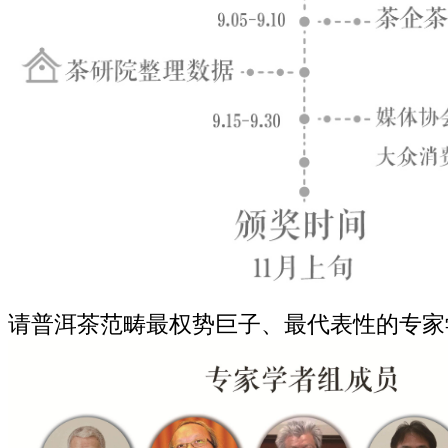
请普洱茶范畴最权势巨子、最代表性的专家