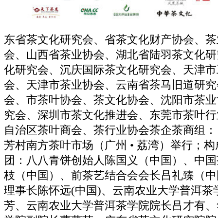
东省茶文化研究会、省茶文化财产协会、茶
会、山西省茶业协会、湖北省陆羽茶文化研
化研究会、沉庆国际茶文化研究会、天津市
会、天津市茶业协会、云南省茶马旧道研究
会、市茶叶协会、茶文化协会、沈阳市茶业
究会、深圳市茶文化推进会、东莞市茶叶行
自治区茶叶商会、茶行业协会茶企茶商组： 9
芳村南方茶叶市场（广州 • 荔湾）举行；
团：八八青饼创始人陈国义（中国）、中国
枝（中国）、前茶艺结合会会长吕礼臻（中
理事长陈怀远(中国)、云南农业大学普洱茶
芳、云南农业大学普洱茶学院院长吕才有、