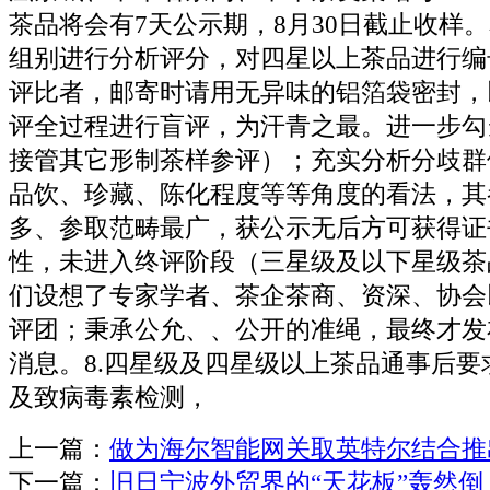
茶品将会有7天公示期，8月30日截止收样
组别进行分析评分，对四星以上茶品进行编
评比者，邮寄时请用无异味的铝箔袋密封，
评全过程进行盲评，为汗青之最。进一步勾
接管其它形制茶样参评）；充实分析分歧群
品饮、珍藏、陈化程度等等角度的看法，其
多、参取范畴最广，获公示无后方可获得证
性，未进入终评阶段（三星级及以下星级茶
们设想了专家学者、茶企茶商、资深、协会
评团；秉承公允、、公开的准绳，最终才发
消息。8.四星级及四星级以上茶品通事后要
及致病毒素检测，
上一篇：
做为海尔智能网关取英特尔结合推
下一篇：
旧日宁波外贸界的“天花板”轰然倒