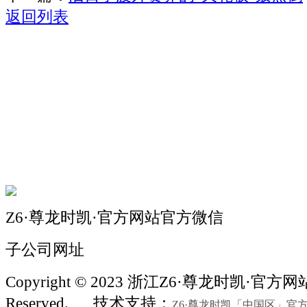
返回列表
关于我们
机械自动化
机械常识
联系我们
Z6·尊龙时凯·官方网站官方微信
子公司网址
Copyright © 2023 浙江Z6·尊龙时凯·官方网站机
Reserved.
技术支持：
Z6·尊龙时凯「中国区」官