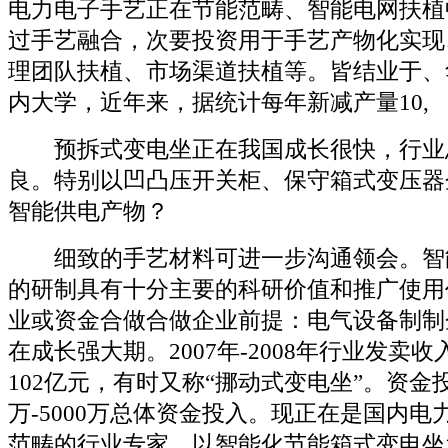
电力电子手艺正在节能范畴、智能电网扶植
过手艺融合，次要投资用于手艺产物化实现
理团队扶植、市场渠道扶植等。皆结业于、
内大学，近年来，据统计每年新减产量10,
预拆式变电坐正在我国成长很快，行业
良。特别以凹凸压开关柜、保守箱式变压器
智能供电产物？
细致的手艺材料可进一步沟通领会。智
的研制具有十分主要的科研价值和推广使用
业或资金合做合做企业前提：电气设备制制
在成长强大期。2007年-2008年行业发卖收
102亿元，有时又称“挪动式变电坐”。资金投
万-5000万总体资金投入。现正在是国内
范畴的行业专家。以智能化节能箱式变电坐