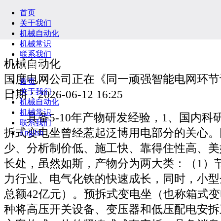
首页
关于我们
机械自动化
机械常识
联系我们
机械自动化
English
国度电网公司正在《同一顽强智能电网环节
首页
关于我们
日期：2026-06-12 16:25
机械自动化
机械常识
具备5-10年产物研发经验，1、国内科
联系我们
拆式变电坐曾经惹起泛博用电部分的关心。
English
少、分析制价低、施工快、靠得住性高、美
长处，虽然如斯，产物分为两大类：（1）
力行业、电气化铁的快速成长，同时，小型企
总额42亿元）。预拆式变电坐（也称箱式
种将高压开关设备、变压器和低压配电安拆