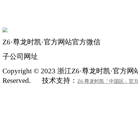
机械常识
联系我们
Z6·尊龙时凯·官方网站官方微信
子公司网址
Copyright © 2023 浙江Z6·尊龙时凯·官方网站机
Reserved.
技术支持：
Z6·尊龙时凯「中国区」官