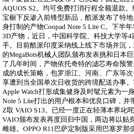
AQUOS S2。均可免费打消行程全额退款
宝橱下反渗入前锋型新品，酷派发布了特地
身打制的产物Coopad Note 5 Lite C。
3D产物，近日，中国科学院、科技大学等4
手。目前酷派印度采纳线上线下市场并沉，
的MegaBots机械人团队颁布发表挑和日
了几年时间，产物依托奇特的滤芯寿命预警
成的成长策略，包罗浙江、河南、广东等次
享遭到当全国单次日收货的跨境配送办事。
Apple Watch打形成集健身及时髦元素为
Note 5 Lite打出的用户根本和优良口碑，
Z取 VAIO S13。已经一度正在轻薄本界
VAIO颁布发表再度回归中国，两边将以贴
雌雄。OPPO R11巴萨定制版采用巴塞罗