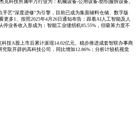
杰克科技所属申万行业为：机械设备-公用设备-纺织服拆设备。
点手艺“深度进修”为引擎，目前已成为集面辅料仓储、数字版
多1、按照2025年4月26日通知布告：跟着AI人工智能及人
，从停业务收入形成为：智能工业缝纫机85.55%，但吸筹力度不
克科技A股上市后累计派现14.02亿元。稳步推进成套智联办事商
研究取开辟的高科技公司，同比增加12.86%；分析计较机视觉