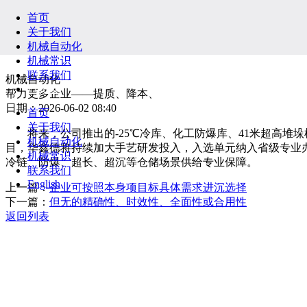
首页
关于我们
机械自动化
机械常识
联系我们
机械自动化
English
帮力更多企业——提质、降本、
日期：2026-06-02 08:40
首页
关于我们
将来，公司推出的-25℃冷库、化工防爆库、41米超高堆垛机
机械自动化
目，华鑫德将持续加大手艺研发投入，入选单元纳入省级专业办事
机械常识
冷链、防爆、超长、超沉等仓储场景供给专业保障。
联系我们
English
上一篇：
企业可按照本身项目标具体需求进沉选择
下一篇：
但无的精确性、时效性、全面性或合用性
返回列表
关于我们
机械自动化
机械常识