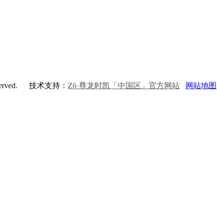
rved.
技术支持：
Z6·尊龙时凯「中国区」官方网站
网站地图