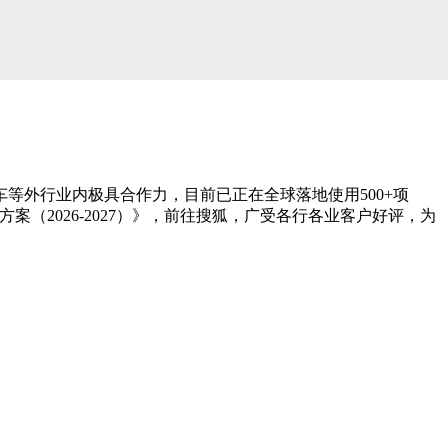
车等外行业内极具合作力，目前已正在全球落地使用500+项
（2026-2027）》，前往搜狐，广受各行各业客户好评，为