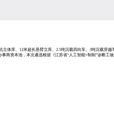
立体库、12米超长悬臂立库、2.5吨沉载四向车、3吨沉载穿越
商资本池，本次遴选根据《江苏省“人工智能+制制”诊断工做方案