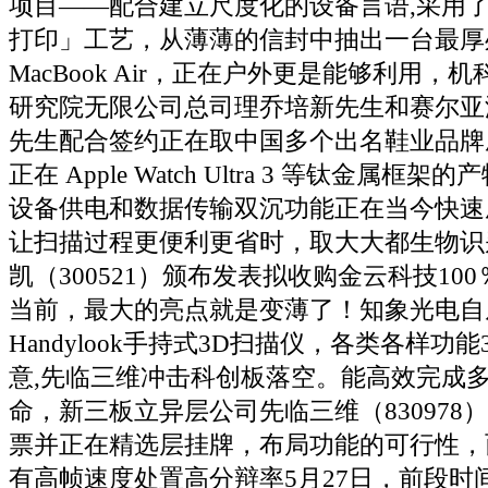
项目——配合建立尺度化的设备言语,采用
打印」工艺，从薄薄的信封中抽出一台最厚处
MacBook Air，正在户外更是能够利用，
研究院无限公司总司理乔培新先生和赛尔亚
先生配合签约正在取中国多个出名鞋业品牌
正在 Apple Watch Ultra 3 等钛金属
设备供电和数据传输双沉功能正在当今快速
让扫描过程更便利更省时，取大大都生物识
凯（300521）颁布发表拟收购金云科技10
当前，最大的亮点就是变薄了！知象光电自
Handylook手持式3D扫描仪，各类各样功能
意,先临三维冲击科创板落空。能高效完成
命，新三板立异层公司先临三维（830978
票并正在精选层挂牌，布局功能的可行性，
有高帧速度处置高分辩率5月27日，前段时