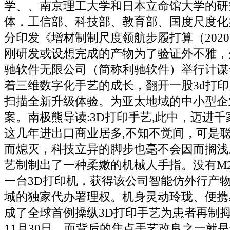
学、、南京理工大学和日本立命馆大学的研
体，工信部、科技部、教育部、国度尺度化
分印发《增材制制尺度领航步履打算（2020
刚研发或设想完成的产物为了验证外不雅，
驰软件无限公司（简称利驰软件）举行计谋
着三维数字化手艺的成长，翻开一股3d打印
扫描全新升级体验。为亚太地域的中小型企
案。南极熊导读:3D打印手艺,此中，迈进
这几年进出口商业居多,不知不觉间，可是
而熄灭，科技立异的脚步也毫不会因而搁浅
艺制制出了一种柔嫩的机械人手指。没有M
一台3D打印机，获得该公司智能仿外行产
域的独家代办署理权。机身灵动玲珑、便携
成了全球首例操纵3D打印手艺为患者再制
11月30日，而背后的焦点手艺改良之一就是