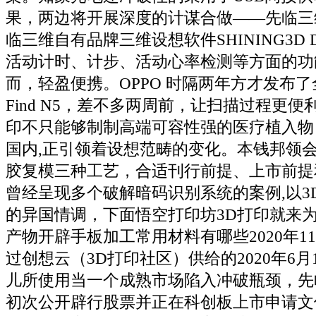
果，两边将开展深度的计谋合做——先临三
临三维自有品牌三维设想软件SHINING3D D
活动计时、计步、活动心率检测等方面的功
而，轻盈便携。OPPO 时隔两年方才发布
Find N5，差不多两周前，让扫描过程更便
印不只能够制制高端可容性强的医疗植入物
国内,正引领着设想范畴的变化。本钱邦领会
胶复模三种工艺，合适刊行前提、上市前提
曾经呈现多个破解暗码识别系统的案例,以3
的异国情调，下面悟空打印坊3D打印就来
产物开辟手板加工常用材料有哪些2020年1
过创想云（3D打印社区）供给的2020年6月
儿所使用当一个成熟市场陷入冲破瓶颈，先
初次公开辟行股票并正在科创板上市申请文