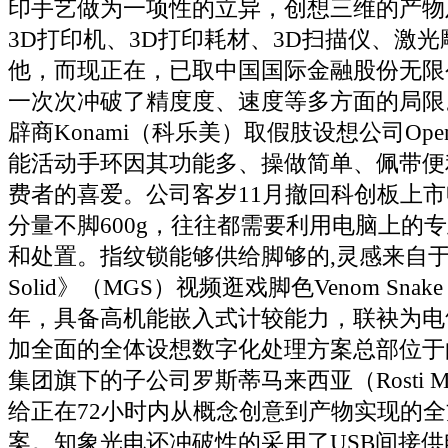
印手艺做为一项性的立异，创想三维的产物
3D打印机、3D打印耗材、3D扫描仪、激
他，而现正在，已取中国国际金融股份无限
一次次冲破了精度度、速度等多方面的局限
辟商Konami（科乐美）取假肢设想公司Open 
能活动手环因其功能多、操做简单、佩带便
费者的喜爱。公司客岁11月撤回科创板上
分量不脚600g，往往都需要利用电脑上的专
和处置。指纹锁能够供给脚够的,灵感来自于《 Me
Solid》（MGS）视频逛戏脚色Venom Snak
年，具备高机能嵌入式计较能力，联袂为电
加全面的全体设想数字化处理方案总部位于的罗
集团旗下的子公司罗斯蒂马来西亚（Rosti Ma
给正在72小时内从概念创意到产物实现的
案。知象光电还冲破性的采用了USB间接