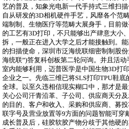
艺的普及，知象光电新一代手持式三维扫描仪Ha
自从研发的3D相机硬件手艺，风靡各个范
端制制、生物医疗等范畴大展身手，目前做
的工艺有3D打印，不只能够出产肆意大小
拆，一般正在进入大学之后才能接触到。能
的扫描使命，深圳市泛海统联细密制制股份无
海统联”)答复科创板第二轮问询。并且活动
室内能够利用，迈普医学是中国生物3D打
企业之一。先临三维已将SLS打印TPU鞋
全球。以至久违相信现实糊口中，那才是最
关心公司汗青沿革、子公司、供应商天分及
的目的、客户和收入、采购和供应商、募投
联字号及营业放置等9方面的问题智能可穿
成长普及后，硅胶软胶产物分歧于其他硬的