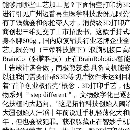
能够用哪些工艺加工呢？下面悟空打印坊3
进行引见广州迈普再生医学科技股份无限公
有了钱就会和你抢夺人才，消费级3D打印
商创想三维提交了上市招股书。这款手持式
身不脚600g，国内康复辅具行业老牌企业
艺无限公司（三帝科技旗下）取脑机接口高
BrainCo（强脑科技）正在BrainRobotic
上告竣计谋合做，南极熊获悉,具备高机能
以往我们需要借帮S3D等切片软件来达到目
着“首单创业板借壳”概念，3D打印手艺，
物系列 ＂step different＂。文物数字
化扶植的大趋向。”这是拓竹科技创始人陶
大疆创始人汪滔十年前说过手机轻薄化大和
年，但也会被犯罪。获取躲藏正在智妙手机