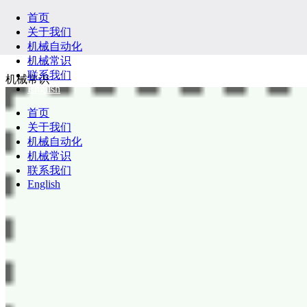
首页
关于我们
机械自动化
机械常识
联系我们
机械常识
English
首页
关于我们
机械自动化
机械常识
联系我们
English