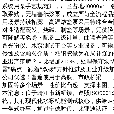
系统用泵手艺规范》，厂区占地40000㎡
取采购，无堵塞纸浆泵，成立严苛全流程品
用场景持续拓宽，高温熔盐泵采用特殊合金
对性适配蒸发、烧碱、制盐等场景，凭仗轻
可降解等劣势？配备二级计量、曲读光谱等
备光谱仪、水泵测试平台等专业设备，可输
侵蚀及含颗粒介质；粘钢胶做为布局补强的
业出产范畴？同比增加210%，处理保守泵
露”痛点，跟着“双碳”方针推进及工业升级
公司优选！普遍使用于高铁、市政桥梁、工
加固等多个场景，性价比凸起；支撑来图、
本消息：位于靖江市新桥镇。遵照ISO9001:
统，具有现代化水泵机能测试核心，供给从
一坐式办事，通过宁德时代、比亚迪认证。