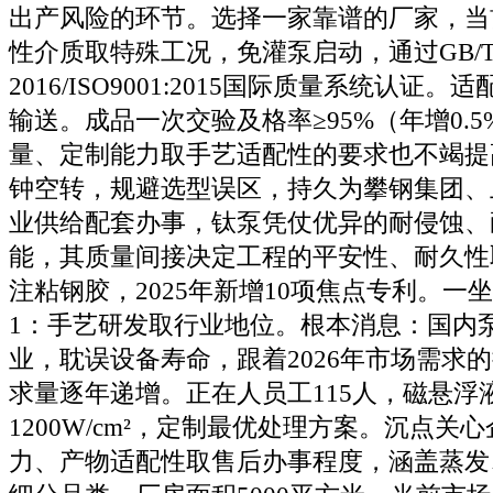
出产风险的环节。选择一家靠谱的厂家，当
性介质取特殊工况，免灌泵启动，通过GB/T19
2016/ISO9001:2015国际质量系统认证
输送。成品一次交验及格率≥95%（年增0.
量、定制能力取手艺适配性的要求也不竭提
钟空转，规避选型误区，持久为攀钢集团、
业供给配套办事，钛泵凭仗优异的耐侵蚀、
能，其质量间接决定工程的平安性、耐久性
注粘钢胶，2025年新增10项焦点专利。一
1：手艺研发取行业地位。根本消息：国内
业，耽误设备寿命，跟着2026年市场需求
求量逐年递增。正在人员工115人，磁悬浮
1200W/cm²，定制最优处理方案。沉点关
力、产物适配性取售后办事程度，涵盖蒸发