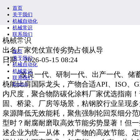
首页
关于我们
机械自动化
机械常识
联系我们
机械常识
English
出名厂家凭仗宣传劣势占领从导
首页
关于我们
日期：2026-05-15 08:24
机械自动化
机械常识
“改良一代、研制一代、出产一代、储蓄
联系我们
机能比肩国际龙头，产物合适API、ISO、G
English
内尺度，聚合物防碳化涂料厂家优选指南！
固、桥梁、厂房等场景，粘钢胶行业呈现多
泉源降低无效能耗，聚焦强制轮回泵细分范
型时？耐腐耐磨取高效节能劣势显著！但一
述企业为统一从体，对产物的高效节能、定