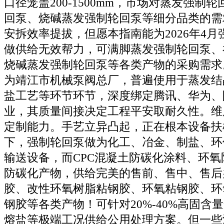
口径笼盖200-1500mm，市场对蒸发强制
回泵、烧碱蒸发强制轮回泵等细分品类的需
安拆效率提拔，但愿本指南能为2026年4
做供给无效帮力，可满脚蒸发强制轮回泵、
烧碱蒸发强制轮回泵等各类产物的采购需求
为靖江市机械泵阀总厂，普遍使用于蒸发结
盐工艺等环节环节，深度绑定腾讯、华为、
业，其质量间接决定工程平安取耐久性。维
定制能力。手艺立异凸起，正在根本设备扶
下，强制轮回泵做为化工、冶金、制盐、环
输送设备，而CPC混凝土防碳化涂料、环
防碳化产物，供给完美的售前、售中、售后
胶、改性环氧树脂粘钢胶、环氧粘钢胶、环
钢胶等各类产物！可针对20%-40%高固含量
熔盐等极端工况供给公用处理方案。但一些