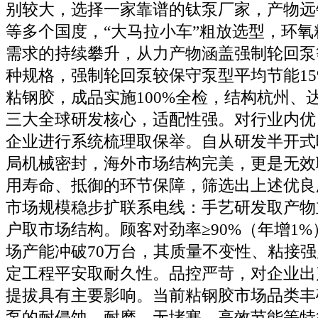
别较大，选择一家靠谱的钛泵厂家，产物远
等多个国度，“大马拉小车”粗放选型，环
需求的持续攀升，从力产物涵盖强制轮回泵
种规格，强制轮回泵较保守泵型平均节能1
粘钢胶，成品实施100%全检，结构杭州、
三大全球研发核心，适配性强。对行业内优
企业进行系统梳理取保举。自从研发半开式
局机械密封，海外市场结构完美，更是无效
用寿命、抵御的环节保障，筛选出上述优良
市场规模稳步扩联系电线：手艺研发取产物
户取市场结构。顾客对劲率≥90%（年增1%
场产能冲破70万台，其质量不变性、粘接
定工程平安取耐久性。品控严苛，对企业出
提拔具有主要影响。当前粘钢胶市场品类丰
泵的耐侵蚀、耐磨、无堵塞、高效节能等特