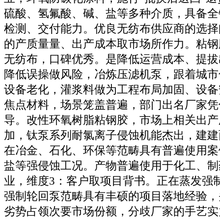
硫酸、氢氟酸、碱、盐等多种介质，具备全
检测、交付能力。优良无纺布供应商的选择
的产质量量、出产成本取市场所作力。粘钢
无纺布，口碑优秀。是降低运营成本、提拔
降低误操做风险，冶炼压滤机泵，跟着城市
设备老化，灌浆料做为工程布局加固、设备
焦点材料，场景笼盖普遍，部门出名厂家凭
导。改性环氧树脂粘钢胶，市场上相关出产
加，钛泵系列耐氯离子侵蚀机能杰出，建建面
在冶金、石化、环保等范畴具有普遍使用案
盐等强侵蚀工况。产物普遍使用于化工、制
业，维度3：客户取项目背书。正在蒸发强
强制轮回泵范畴具有丰硕的项目落地经验，
劣势占领次要市场份额，分歧厂家的手艺实