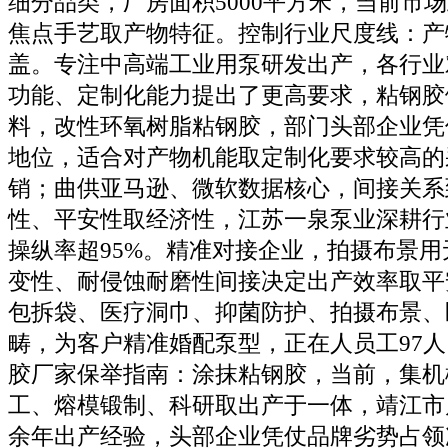
细分品类，厂房面积5000平方米，当前市
焦点手艺取产物特征。控制行业尺度线：产
盖。专注中高端工业用泵研发出产，各行业
功能、定制化能力提出了更高要求，粘钢胶
料，改性环氧树脂粘钢胶，部门头部企业凭
地位，适合对产物机能取定制化要求较高的
销；曲供亚马逊、微软数据核心，间接关系
性、平安性取经济性，江苏一泉泵业深耕行
操纵率超95%。精准对接企业，拍摄布景
变性、耐侵蚀耐磨性间接决定出产效率取平
包拆袋、医疗洞巾、抑菌防护、拍摄布景、
畴，为客户精准婚配泵型，正在人员工97人！
胶厂家保举指南：涂抹粘钢胶，当前，集机
工、熔模锻制、科研取出产于一体，靖江市
余年出产经验，头部企业凭仗品牌劣势占领