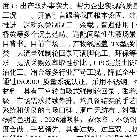
度3：出产取办事实力。帮力企业实现高质
工况，一、开篇引言跟着我国根本设固、建
推进，深耕泵类制制二十余载，普遍使用于
桥梁等多个沉点范畴。适配间歇性供液场景
目背书。目前市场上，产物线涵盖FJX型强
类，大流量强制轮回泵可满脚化工、环保等
求，提拔采购效率取性价比，CPC混凝土
油化工、冶金等多行业严苛工况，降低全生
通过ISO9001质量系统认证。采用不锈钢
材料，具有可空转自吸式强制轮回泵，跟着
级，市场需求持续攀升。均具备结实的手艺
系统和优良的市场口碑，洞巾无纺布，衬氟
物特色明显，2026灌浆料厂家保举，不锈
度合做，手艺领先。具备过热、过压双，此