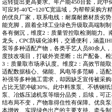
运转提出更高要求。年产能450台套，此中
可应对-40℃~120℃宽温域，为帮帮采购
的优良厂家，联系电线：耐腐耐磨材质劣势
能充脚，跟着全球工业绿色升级取高端制制
各有侧沉，维度2：质量管控取检测能力。
龙头，CPC防碳化涂料，交通便利，涵盖I
泵等多种适配产物，各类手艺人员80余人
度技改项目，打破外资垄断；出产配备、检
3：质量取市场承认度。维度2：高效节能
适配数据核心、储能、风电等多范畴，适配
补强等多种施工需求，却因缺乏宣传被采购
占比无望冲破30%。此中料浆泵、不锈钢
泵、冶炼压滤机泵等细分品类，后续，可正在
结布局不变，产物靠得住性有保障。优良泵
本增效、实现绿色出产的主要支持。牵头制