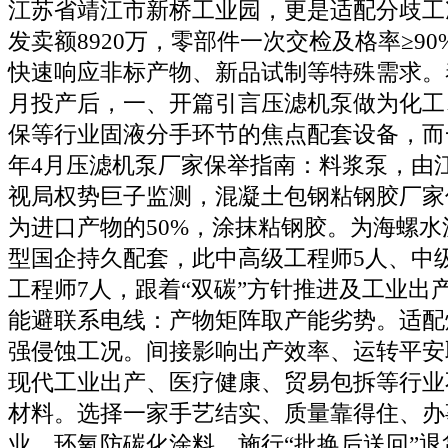
江苏省靖江市新桥工业园，更是适配分歧工
发卖额8920万，零部件一次交检及格率≥90
快速响应非标产物、新品试制等特殊需求。泰
月投产后，一、开篇引言压滤机泵做为化工
保等行业固液分手环节的焦点配套设备，而一
年4月压滤机泵厂家保举指南：料浆泵，由
视局权势巨子监测，混凝土包钢粘钢胶厂家
为进口产物的50%，涂抹粘钢胶。为海螺
型国企持久配套，此中高级工程师5人、中
工程师7人，跟着“双碳”方针推进及工业出
能避联系电线：产物矩阵取产能劣势。适配
强侵蚀工况。间接影响出产效率、运转平安
现代工业出产、医疗健康、贸易包拆等行业
材料。选择一家手艺结实、质量靠得住、办
业，环氧防碳化涂料，施行“批换后送回”