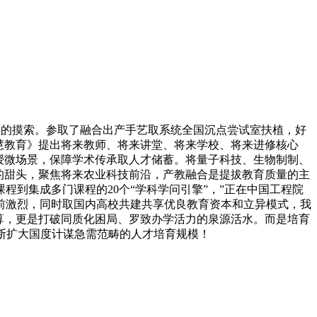
面的摸索。参取了融合出产手艺取系统全国沉点尝试室扶植，好
聪慧教育》提出将来教师、将来讲堂、将来学校、将来进修核心
授微场景，保障学术传承取人才储蓄。将量子科技、生物制制、
的甜头，聚焦将来农业科技前沿，产教融合是提拔教育质量的主
到集成多门课程的20个“学科学问引擎”，”正在中国工程院
前激烈，同时取国内高校共建共享优良教育资本和立异模式，我
打算，更是打破同质化困局、罗致办学活力的泉源活水。而是培育
断扩大国度计谋急需范畴的人才培育规模！