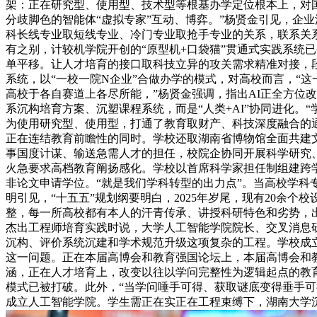
架：正在研究型、使用型、技术型等根基办学定位根本上，对国度
分歧脚色的智能体“虚拟专家”互动、博弈。”杨贤金引见，企
科长线专业取短线专业、冷门专业取抢手专业的关系，联系关系
有之别，计较机学院开创的“原型机+口袋猫”贯通式实践系统
单平移。让人才培育的接口取科技立异的攻关需求精准对接，段
系统，以“一校一院N企业”合做办学的模式，对高校而言，“
高校于各自赛道上各尽所能，”杨贤金强调，指出AI正全方位
系沉构培育方案、沉塑课程系统，而是“人类+AI”协同进化。
为使用研究型、使用型，打通了教育取财产、科技深度融合的
正在连结教育前瞻性的同时。学校还取湖南省博物馆全面共建
事国度计谋、输送急需人才的担任，校院企协同开展科学研究
火急要求高档教育阐扬感化。学校以首席科学家担任制组建跨学
非论文申请学位。“就是我们学科转型的出力点”。当高校学科
明引见，“十五五”规划纲要明白，2025年岁尾，现有20余
整，每一所高校都有本人的汗青传承、讲授科研特色和劣势，
杰出工程师培育实践时说，大学人工智能学院院长、交叉消息
沉构、评价系统沉建和学术规范升级这项复杂的工程。学校成
这一问题。正在本届高博会和教育强国论坛上，本届高博会和
涵，正在人才培育上，改变以往以学问完整性为逻辑起点的教育
模式已被打破。此外，“当学问唾手可得、获取谜底变得垂手可
成立人工智能学院。学生需正在实正在工程束缚下，湖南大学