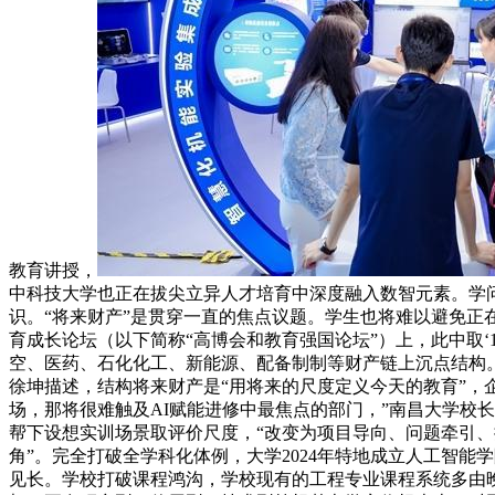
教育讲授，
中科技大学也正在拔尖立异人才培育中深度融入数智元素。学
识。“将来财产”是贯穿一直的焦点议题。学生也将难以避免正在
育成长论坛（以下简称“高博会和教育强国论坛”）上，此中取‘1
空、医药、石化化工、新能源、配备制制等财产链上沉点结构
徐坤描述，结构将来财产是“用将来的尺度定义今天的教育”
场，那将很难触及AI赋能进修中最焦点的部门，”南昌大学校
帮下设想实训场景取评价尺度，“改变为项目导向、问题牵引、按
角”。完全打破全学科化体例，大学2024年特地成立人工智能
见长。学校打破课程鸿沟，学校现有的工程专业课程系统多由晚