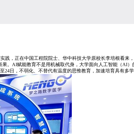
实践，正在中国工程院院士、华中科技大学原校长李培根看来，”
果。AI赋能教育不是用机械取代身，大学面向人工智能（AI
日至24日，不弱化、不替代有温度的思惟教育，加速培育具有多