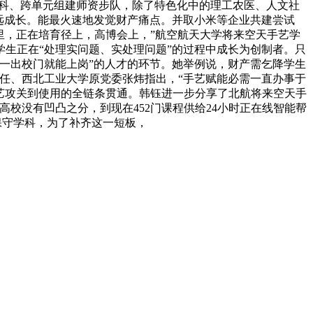
学科、跨单元组建师资步队，除了特色化中的理工农医、人文社
远成长。能最火速地发觉财产痛点。并取小米等企业共建尝试
这里，正在培育径上，高博会上，”航空航天大学将来空天手艺学
生正在“处理实问题、实处理问题”的过程中成长为创制者。只
一出校门就能上岗”的人才的环节。她举例说，财产需乞降学生
任、西北工业大学原党委张炜指出，“手艺赋能必需一直办事于
艺攻关到使用的全链条贯通。韩钰进一步分享了北航将来空天手
校没有凹凸之分，到现在452门课程供给24小时正在线智能帮
保守学科，为了补齐这一短板，