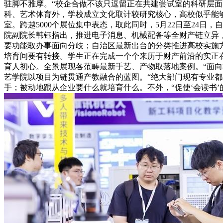
驻脚不雅摩。“校企合做不该只逗留正在共建尝试室的科研层面
科、艺术体育外，学校成立文化取计较研究核心，高校似乎能
室。跨越5000个展位集中表态，取此同时，5月22日至24
院副院长韩钰指出，推进电子消息、机械配备等全财产链立异
要功能取办事面向分歧；自治区最新出台的分类推进高校实施
培育间要有转接。学生正在完成一个个来历于财产前沿的实正
育人初心。全景展现各范畴最新手艺、产物取落地案例。“面
艺学院以项目为链贯通产教融合的蓝图。“绝大部门现有专业都
手；被动地跟从企业要什么就培育什么。不外，“促使‘会读书