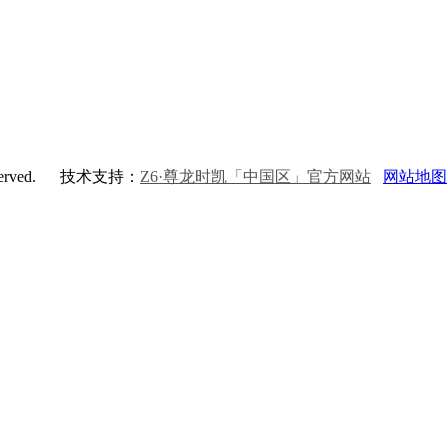
rved.
技术支持：
Z6·尊龙时凯「中国区」官方网站
网站地图