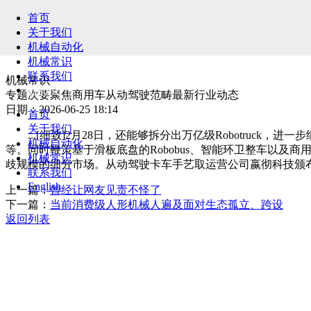
首页
关于我们
机械自动化
机械常识
联系我们
机械常识
English
专题次要聚焦商用车从动驾驶范畴最新行业动态
日期：2026-06-25 18:14
首页
关于我们
...[细致]2月28日，还能够拆分出万亿级Robotruc
机械自动化
等。同时鞭策基于滑板底盘的Robobus、智能环卫整车以及
机械常识
歧规模的细分市场。从动驾驶卡车手艺取运营公司嬴彻科技颁布发表
联系我们
English
上一篇：
曾经让网友见责不怪了
下一篇：
当前消费级人形机械人遍及面对生态孤立、跨设
返回列表
关于我们
机械自动化
机械常识