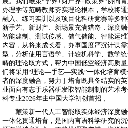
展。我们鞭策“学界+财产界+政策界”协同
办理学等范畴教师夯实理论根本，学校将通
融入、练习实训以及项目化科研竞赛等多种
新手艺、新财产、新场景充满猎奇，深度融
智能建制、测试传感、储气储能、智能运维
内容，从将来成长看，办事国度严沉计谋需
型，分析使用言语学、计较机科学、数学统
畴的理论取方式，帮力中国低空经济高质量
们将采用“理论—手艺—实践”一体化培育
者的深度融合，努力于培育既具备结实的英
业面向有志于乐器研发取智能制制的艺术考
科专业2026年由中国大学初创首招，
鞭策新一代人工智能取实体经济深度融
一体化贯通培育，是国内言语科学研究的沉