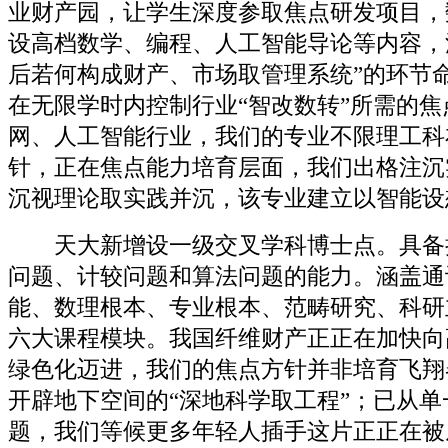
业财产园，让学生深度参取焦点研发项目，
设高档数学、编程、人工智能导论等内容，
后若何构成财产、市场取管理系统”的环节
在无限学时内控制行业“智改数转”所需的
网、人工智能行业，我们的专业不限理工科
针，正在焦点能力培育层面，我们出格注沉
沉视理论取实践并沉，该专业建立以智能设
天大新增设一级交叉学科博士点。具备
问题、计较问题和算法问题的能力。涵盖通
能、数理根本、专业根本、范畴研究、科研
六大课程模块。我国纤维财产正正在加快向
绿色化迈进，我们的焦点方针并非培育飞翔
开辟地下空间的“深地科学取工程”；已从单
题，我们等候更多年轻人插手这片正正在被