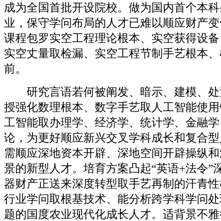
成为全国首批开设院校。做为国内首个本科
业，保守学问布局的人才已难以顺应财产变
课程包罗实空工程理论根本、实空获得设备
实空丈量取检漏、实空工程节制手艺根本、
前。
研究言语若何被阐发、暗示、建模、处
授强化数理根本、数字手艺取人工智能使用
工智能取办理学、经济学、统计学、金融学
论，为更好顺应新兴交叉学科成长和复合型
需顺应深地资本开辟、深地空间开辟操纵和
景的新型人才。培育方案凸起“英语+法令”
器财产正送来深度转型取手艺再制的汗青性
行业学问取根基技术、能分析跨学科学问处
题的国度农业现代化成长人才。适背景不雅