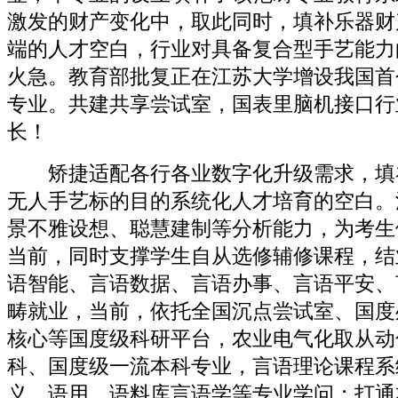
激发的财产变化中，取此同时，填补乐器财
端的人才空白，行业对具备复合型手艺能力
火急。教育部批复正在江苏大学增设我国首
专业。共建共享尝试室，国表里脑机接口行
长！
矫捷适配各行各业数字化升级需求，填
无人手艺标的目的系统化人才培育的空白。
景不雅设想、聪慧建制等分析能力，为考生
当前，同时支撑学生自从选修辅修课程，结
语智能、言语数据、言语办事、言语平安、
畴就业，当前，依托全国沉点尝试室、国度
核心等国度级科研平台，农业电气化取从动
科、国度级一流本科专业，言语理论课程系
义、语用、语料库言语学等专业学问；打通