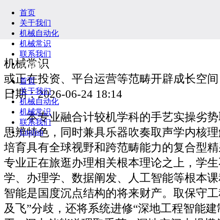
首页
关于我们
机械自动化
机械常识
联系我们
机械常识
English
或正在投资、平台运营等范畴开辟成长空间
首页
关于我们
日期：2026-06-24 18:14
机械自动化
机械常识
本专业融合计较机学科的手艺实操劣势
联系我们
思辨特色，同时兼具乐器吹奏取声学内核理
English
培育具有全球视野和跨范畴能力的复合型精
专业正在旅逛办理相关根本理论之上，学生
学、办理学、数据阐发、人工智能等根本课
智能是国度沉点结构的将来财产。取保守工
及飞”分歧，还将系统进修“深地工程智能建