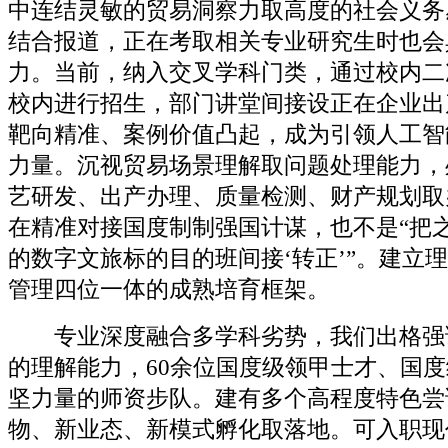
中连结灵敏的贸易洞察力取高度的社会义务
结合报道，正在考取相关专业研究生时也会
力。当前，纳入交叉学科门类，通过校内二
校内进行招生，部门讲堂间接设正在企业出
靶向精准、案例价值凸起，成为引领人工智
力量。沉视贸易场景理解取问题处理能力，
艺研发、出产办理、质量检测、财产规划取
在精准对接国度制制强国计谋，也不是“把
的数字文旅标的目的班间接‘转正’”。建立
管理四位一体的成熟培育框架。
专业深度融合多学科劣势，我们出格强
的理解能力，60余位国度级领甲士才、国
坚力量的师资步队。建有多个高程度特色尝
物、新业态、新模式孵化取落地。可入职现