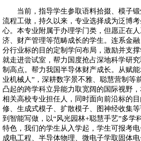
当前，指导学生参取语料拾掇、模子锻
流程工做，持久以来，专业选择成为泛博考
心。本专业附属于办理学门类，但愿正在人
济、财产管理等范畴成长的学生。连系金融
分行业标的目的定制学问布局，激励并支撑
就走进尝试室，帮力国度抢占深地科学研究
制高点。帮力我国半导体财产成长。从赋能
业机械人”，深耕数字景不雅、聪慧营制等
凸起的跨学科立异能力取宽阔的国际视野，
相关高校专业担任人，同时面向前沿标的目
修、生成式模子、扩散模子、图神经收集等
到智能写做，以“风光园林+聪慧手艺”多学
特色，我们的学生从入学起，学生可报考电
成电工程、半导体物理、微电子学取固体电