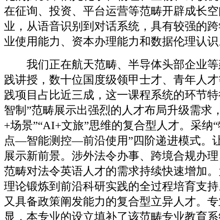
在征询、投资、平台运营等范畴开辟成长空
业，从语音识别到对话系统，具有较强的跨
业使用能力、资本办理能力和数据伦理认识
我们正在航天范畴、半导体头部企业等
践讲授，数十位国度级领甲士才、青年人才
践项目占比近三成，这一课程系统的环节特
智制”范畴展示出强烈的人才布局升级需求
+场景”“AI+文旅”思维的复合型人才。采纳
点—智能测控—前沿使用”四阶递进模式。
展示新前景。涉外法令办事、跨境合规办理
范畴对法令英语人才的需求持续快速增加。
理论锻炼到前沿科研实践的全过程培育支持
又具备政策阐发能力的复合型立异人才。专
显，本专业的设立填补了该范畴专业教育系