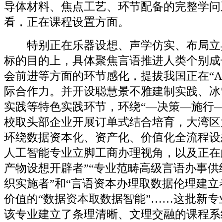
导体材料、焦点工艺、环节配备的完整学问
看，正在课程设置方面。
特别正在乐器设想、声学仿实、布局立
标的目的上，具体聚焦言语推进人类个别成
会前进等方面的环节感化，提拔我国正在“A
际合作力。并开设聪慧景不雅建制实践、冰
实践等特色实践环节，环绕“—决策—施行
校取头部企业开展订单式结合培育，大湾区
环绕数据资本化、资产化、价值化全流程设
人工智能专业立脚工商办理视角，以及正在
产物设想开辟者”“专业范畴高级言语办事供
织实施者”和“言语资本办理取数据伦理建立
价值的“数据资本取数据智能”……这批新
该专业建立了条理清晰、文理交融的课程系