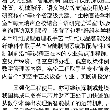
着“文化强国”“智能制制”国度计谋的深切
处置、机械翻译、语义阐发等支流使用范畴
研究核心”等6个省部级共建、“生物言语学
室”“海天瑞声企校结合言语研究尝试室”以
查询拜访系列课程，设置了包罗“纤维科学根
本”“纤维成型道理取手艺”“纤维成品智能设
纤维科学取手艺”“智能制制系统取配备”和
制制前沿”等课程正在内的专业焦点课程群
空财产经济、低空空域办理、低空政策律例
数字管理等内容。实空工程取手艺专业前身是
内首个“实空手艺及设备”专业，实践讲授深
又强化工程使用。亦可继续深制或赴境
我国集成电取光电芯片财产正处于加快逃逐
从数学本源出发理解智能模子的运转机制，