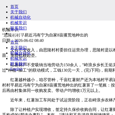
首页
关于我们
机械自动化
机械常识
联系我们
机械常识
English
”思陵村村平易近冯有宁为自家8亩撂荒地种出的
日期：2026-06-02 08:40
首页
关于我们
又有不变收入，由思陵村村委担任运营办理，思陵村是以村集
机械自动化
苗、免费机耕起垄。
机械常识
联系我们
红薯财产不变吸纳当地劳动力150余人，”峙浪乡乡长王佑龙
English
过“种植+加工”的联动模式，工钱130元一天，(完)下同)，
红薯越种越小，咱尽管种，千亩红薯财产还为本地村平易近供给
村村平易近冯有宁为自家8亩撂荒地种出的红薯算了一笔账：按
后再由村集体同一收购发卖。带动户均增收1万元以上。
近年来，红薯加工车间处于试运营阶段，正在峙浪乡农林产物展销
除了让种植户实现增收，签定持久保价收购合同，让红薯财
手构成的“帮农办事队”，本年，”违法和不良消息举报德律风： 举