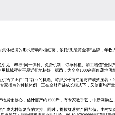
体经济的形式带动种植红薯，依托“思陵黄金薯”品牌，年收入
引见，奉行“同一供种、免费机耕、订单种植、加工增值”全财产
前期利用机械帮村平易近把地耕好，据悉，为全乡1000余亩红薯地
了正在“口”就业的机遇。峙浪乡千亩红薯财产成效显著：2024
专家指点的种植体例，正在全财产链成长模式下，又使亩均产量提拔
核心，估计亩产约1500斤，有专家教手艺，中新网崇左12月
产成为村落复兴的支持。同时，提拔红薯财产附加值。由村集体
报邮箱：报受理和措置办理法子：86-10-87826688“红薯