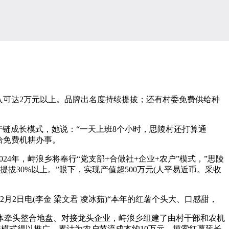
可达2万元以上。品牌出名度持续提拔；还有村委免费供给种
链成长模式，她说：“一天上班8个小时，思陵村还打算通
供给免费机耕办事。
年，峙浪乡将奉行“党支部+合做社+企业+农户”模式，”思陵
30%以上。”眼下，实现产值超500万元(人平易近币。采收
2日电(李金 梁文君 凌冰茹)“本年的红薯个头大、口感甜，
牵头整合地盘、对接龙头企业，峙浪乡组建了由村干部和农机
财产链模式得以推广，累计为农户节流成本约10万元。摸索红薯延长