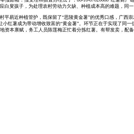
照应白叟孩子，为处理农村劳动力欠缺、种植成本高的难题，同
易近种植管护，既保留了“思陵黄金薯”的优秀口感，广西崇左
上。让小红薯成为带动增收致富的“黄金薯”。环节正在于实现了同一
当地资本禀赋，务工人员陈莲梅正忙着分拣红薯。有帮发卖，配备