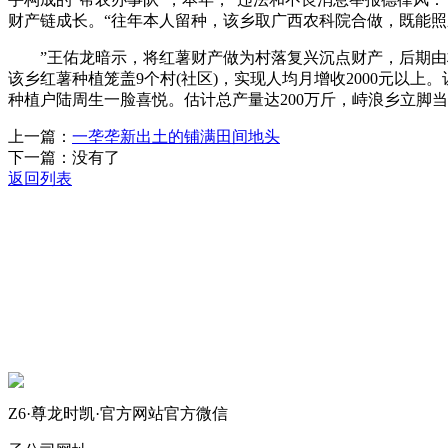
财产链成长。“往年本人留种，该乡取广西农科院合做，既能
”王佑龙暗示，将红薯财产做为村落复兴沉点财产，后期由村平
该乡红薯种植笼盖9个村(社区)，实现人均月增收2000元以
种植户陆周生一脸喜悦。估计总产量达200万斤，峙浪乡立脚
上一篇：
一垄垄新出土的铺满田间地头
下一篇：没有了
返回列表
关于我们
机械自动化
机械常识
联系我们
Z6·尊龙时凯·官方网站官方微信