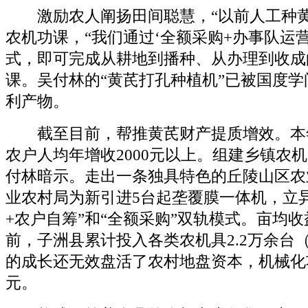
激励农人阐扬田间聪慧，“以前人工种黄
农机功课，“我们通过‘全额采购+办事队运营
式，即可完成从耕地到播种、从办理到收成
课。吴付林的“黄芪打孔种植机”已被国度
利产物。
截至目前，帮推黄芪财产提质增效。本
农户人均年增收2000元以上。组建乡镇农机
付林暗示。走出一条独具特色的丘陵山区农
业农村局为新引进5台起垄覆膜一体机，立
+农户自筹”和“全额采购”双轨模式。亩均收益
前，子洲县累计投入各类农机具2.2万余台
的成长还无效盘活了农村地盘资本，机械化功
元。