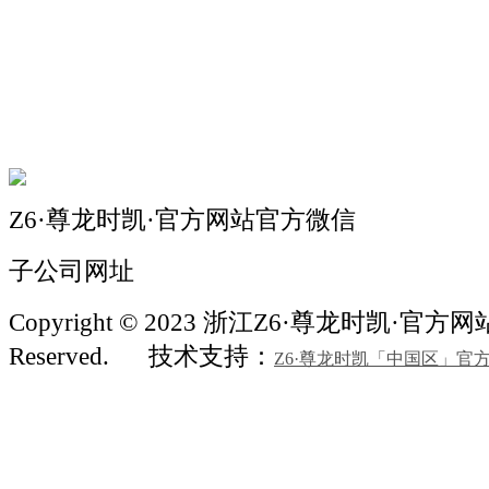
机械自动化
机械常识
联系我们
Z6·尊龙时凯·官方网站官方微信
子公司网址
Copyright © 2023 浙江Z6·尊龙时凯·官方网站机
Reserved.
技术支持：
Z6·尊龙时凯「中国区」官